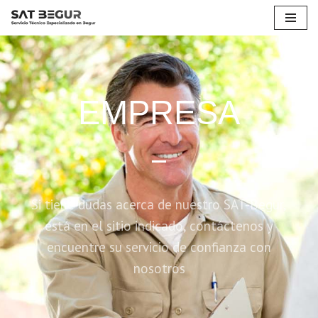
Saltar
al
contenido
EMPRESA
Si tiene dudas acerca de nuestro SAT-Begur,
está en el sitio indicado, contáctenos y
encuentre su servicio de confianza con
nosotros