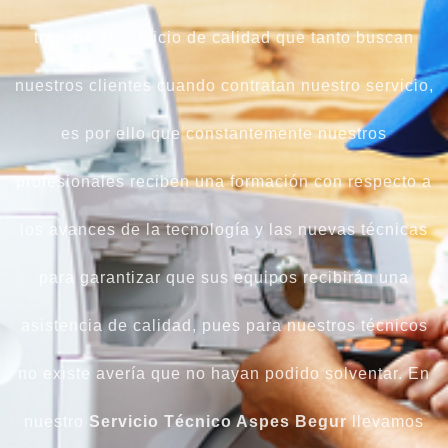
tras día el servicio de calidad que tanto buscan
nuestros clientes cuando contratan nuestro servicio,
es por ello que constantemente nuestros
profesionales reciben una formación con respecto a
los avances de la tecnología y las nuevas técnicas
para garantizar que sus equipos recibirán una
asistencia de calidad, pues para nuestros técnicos
no existe avería que no hayan podido solventar. En
nuestro
Servicio Técnico Aspes
Begur
llevamos