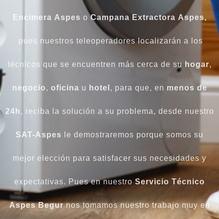
Encimera
Aspes
o
Campana
Extractora
Aspes,
pues nuestros teleoperadores localizarán a los
técnicos que se encuentren más cerca de su
hogar
,
negocio
,
oficina
u
hotel
, para que, en
menos de
24h
, reciba la solución a su problema, desde nuestro
SAT-Aspes
le demostraremos porque somos su
mejor elección para satisfacer sus necesidades y
expectativas. Pues en nuestro
Servicio Técnico
Aspes
Begur
nos tomamos nuestro trabajo muy en