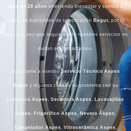
más de 28 años
ofreciendo bienestar y confort a
todos los habitantes de la población
Begur,
por lo
que cada vez que requieren de nuestros servicios no
dudan en contactarnos
.
Solo llame a nuestro
Servicio Técnico Aspes
Begur
y díganos cuál es su problema con su
Lavadora
Aspes
,
Secadora
Aspes
,
Lavavajillas
Aspes
,
Frigorífico
Aspes
,
Nevera
Aspes
,
Congelador
Aspes
,
Vitrocerámica
Aspes
,