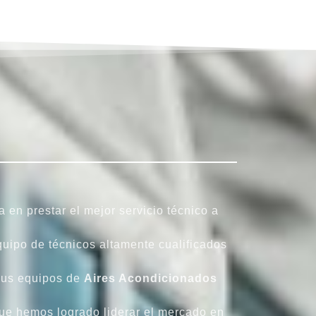
 en prestar el mejor servicio técnico a
uipo de técnicos altamente cualificados
sus equipos de
Aires Acondicionados
 que hemos logrado liderar el mercado en