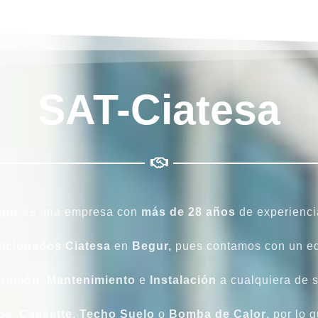
SAT-Ciatesa
gur
es una empresa con
más de 28 años
de experiencia
icionados Ciatesa
en
Begur,
pues contamos con un eq
ración
,
Mantenimiento
e
Instalación
a cualquiera de 
os
,
Cassette
,
Techo Suelo
o
Bomba de Calor
, por lo