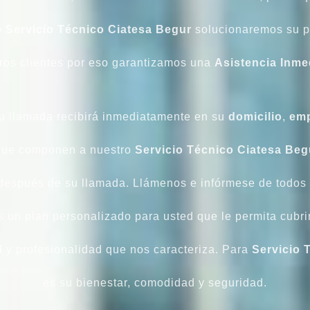
o
Servicio Técnico Ciatesa Begur
solucionaremos su pr
ros clientes por eso garantizamos una
Asistencia Inme
u llamada recibirá inmediatamente en su
domicilio
,
emp
 que componen a nuestro
Servicio Técnico Ciatesa Beg
espués de su llamada. Llámenos e infórmese de todos 
 un plan personalizado para usted que le permita cubri
 y profesionalidad que nos caracteriza. Para
Servicio 
es su bienestar, comodidad y seguridad.