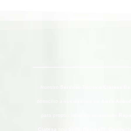
Nuestro
Servicio Técnico Ciatesa
Be
domicilio a sus equipos de
Aires Acond
para proporcionar un servicio de
Repa
Ciatesa
tipo
Split, Multisplit
,
Conduct