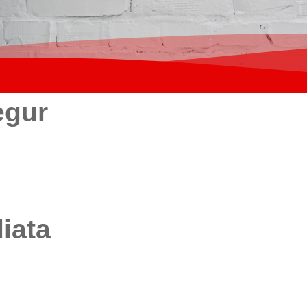
egur
iata