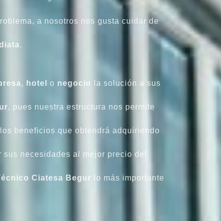
oblema, a nosotros nos gusta cuidar de
diata
.
resa
,
hotel
o
negocio
la solución a sus
ur
, pues nuestra estructura nos permite
los beneficios que obtendrá adquiriendo
r sus necesidades al mejor precio del
Técnico Ciatesa
Begur
lo más importante