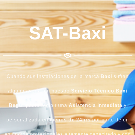
SAT-Baxi
Cuando sus instalaciones de la marca
Baxi
sufran
alguna avería, en nuestro
Servicio Técnico Baxi
Begur
podrá recibir una
Asistencia Inmediata
y
personalizada en
menos de 24hrs
por parte de un
equipo de profesionales altamente capacitado y con