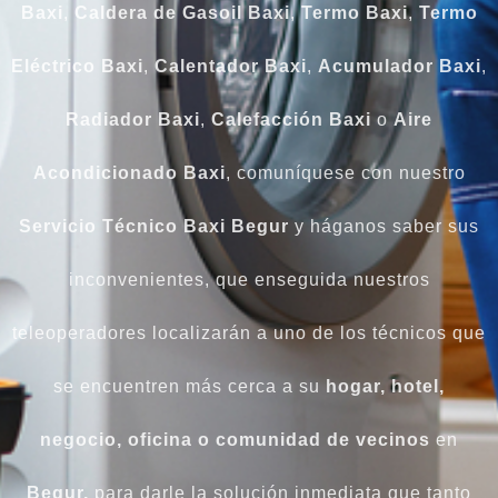
Baxi
,
Caldera
de
Gasoil
Baxi
,
Termo
Baxi
,
Termo
Eléctrico
Baxi
,
Calentador
Baxi
,
Acumulador
Baxi
,
Radiador
Baxi
,
Calefacción
Baxi
o
Aire
Acondicionado
Baxi
, comuníquese con nuestro
Servicio Técnico Baxi Begur
y háganos saber sus
inconvenientes, que enseguida nuestros
teleoperadores localizarán a uno de los técnicos que
se encuentren más cerca a su
hogar, hotel,
negocio, oficina o comunidad de vecinos
en
Begur,
para darle la solución inmediata que tanto