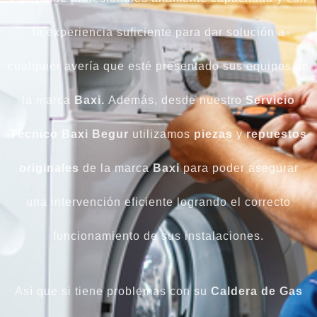
la experiencia suficiente para dar solución a
cualquier avería que esté presentado sus equipos de
la marca
Baxi.
Además, desde nuestro
Servicio
Técnico Baxi Begur
utilizamos
piezas
y
repuestos
originales
de la marca
Baxi
para poder asegurar
una intervención eficiente logrando el correcto
funcionamiento de sus instalaciones.
Así que si tiene problemas con su
Caldera
de
Gas